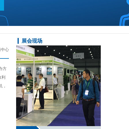
展会现场
商中心
办方
效利
机，