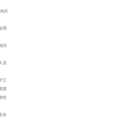
流动共
命周
的问
人员
护工
维度
靠性
安全