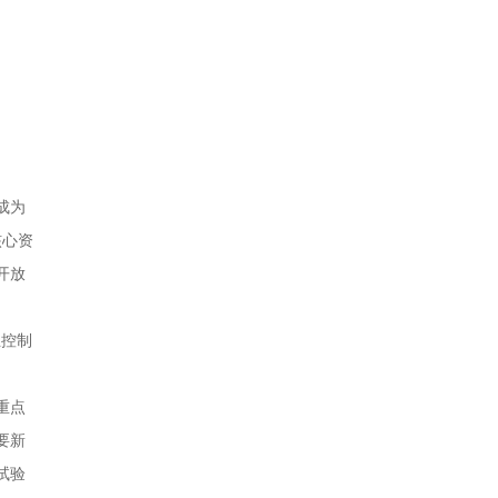
成为
核心资
开放
业控制
重点
要新
试验